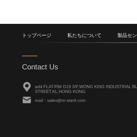
トップページ
私たちについて
製品セン
Contact Us
add:FLAT/RM D19 3/F,WONG KING INDUSTRIAL BU
STREET,KL,HONG KONG.
mail：sales@m-starit.com