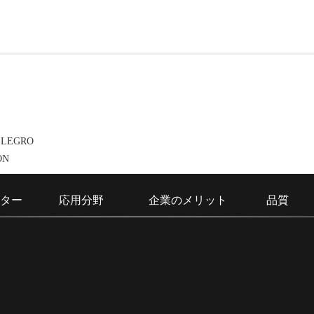
LLEGRO
ON
ター
応用分野
企業のメリット
品質