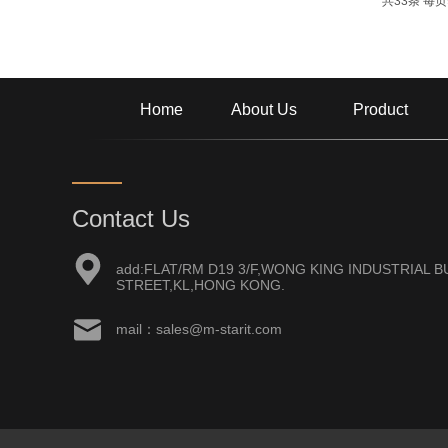
共33条 每页
Home
About Us
Product
Contact Us
add:FLAT/RM D19 3/F,WONG KING INDUSTRIAL BU
STREET,KL,HONG KONG.
mail：sales@m-starit.com