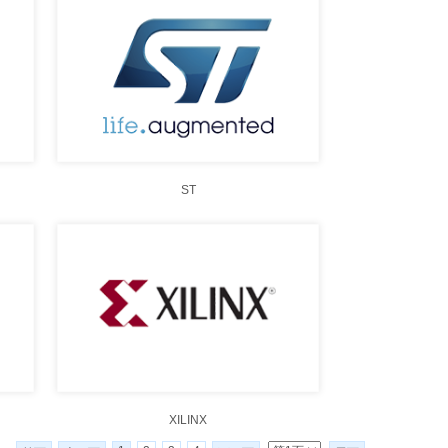
ST
XILINX