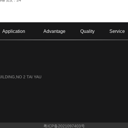
9条 页次：1/4
Application
Advantage
Quality
Service
ILDING,NO 2 TAI YAU
粤ICP备2021097403号