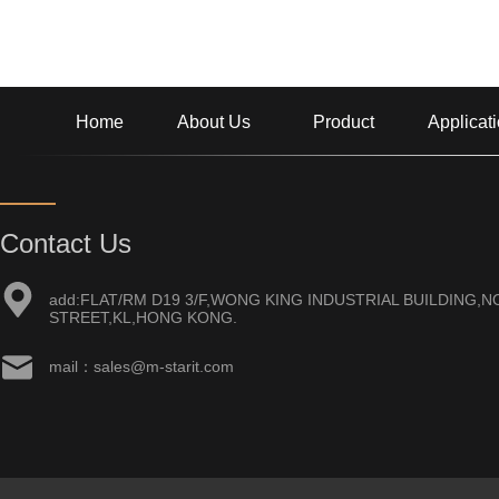
Home
About Us
Product
Applicat
Contact Us
add:FLAT/RM D19 3/F,WONG KING INDUSTRIAL BUILDING,NO
STREET,KL,HONG KONG.
mail：sales@m-starit.com