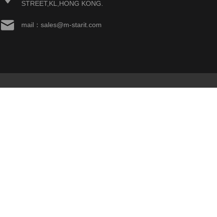
STREET,KL,HONG KONG.
mail：sales@m-starit.com