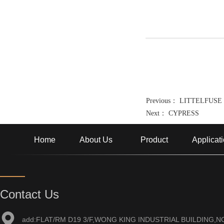
Previous：
LITTELFUSE
Next：
CYPRESS
Home
About Us
Product
Applicat
Contact Us
add:FLAT/RM D19 3/F,WONG KING INDUSTRIAL BUILDING,NO