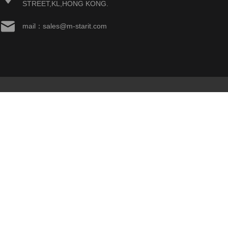
STREET,KL,HONG KONG.
mail：sales@m-starit.com