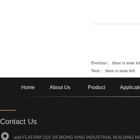
Previous： there is none le
Next： there is none left
Home
About Us
Product
Applicat
Contact Us
add:FLAT/RM D19 3/F,WONG KING INDUSTRIAL BUILDING,NO