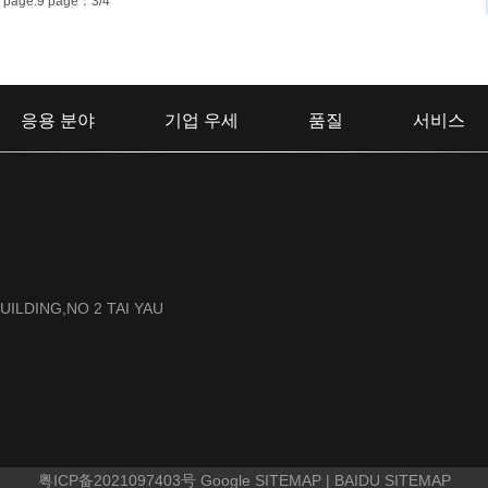
 33 page:9 page：3/4
응용 분야
기업 우세
품질
서비스
UILDING,NO 2 TAI YAU
粤ICP备2021097403号
Google SITEMAP
|
BAIDU SITEMAP