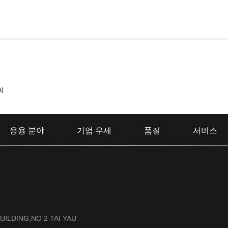
I
응용 분야
기업 우세
품질
서비스
UILDING,NO 2 TAI YAU