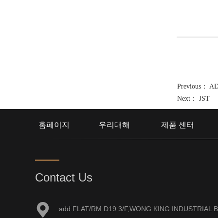
Previous：
AD
Next：
JST
홈페이지
우리대해
제품 센터
Contact Us
add:FLAT/RM D19 3/F,WONG KING INDUSTRIAL B