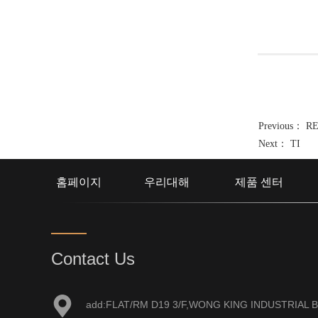
Previous：
R
Next：
TI
홈페이지
우리대해
제품 센터
Contact Us
add:FLAT/RM D19 3/F,WONG KING INDUSTRIAL B