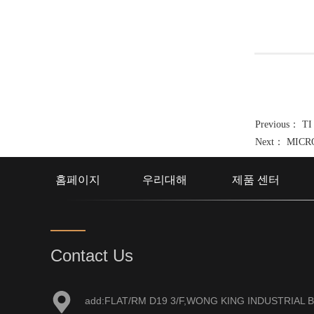
Previous：
TI
Next：
MICR
홈페이지
우리대해
제품 센터
Contact Us
add:FLAT/RM D19 3/F,WONG KING INDUSTRIAL B