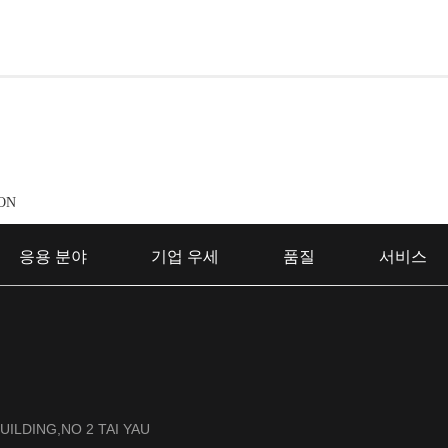
ON
응용 분야
기업 우세
품질
서비스
UILDING,NO 2 TAI YAU