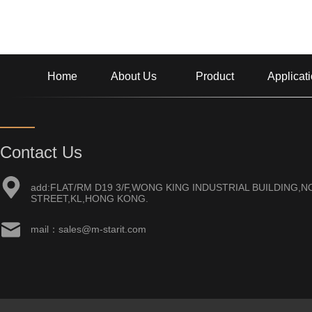
Home
About Us
Product
Applicat
Contact Us
add:FLAT/RM D19 3/F,WONG KING INDUSTRIAL BUILDING,NO
STREET,KL,HONG KONG.
mail：sales@m-starit.com